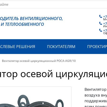
+7
ВОДИТЕЛЬ ВЕНТИЛЯЦИОННОГО,
Мн
 И ТЕПЛООБМЕННОГО
+7
Ин
+7
Оф
АСЛЕВЫЕ РЕШЕНИЯ
ПОКУПАТЕЛЯМ
ПРОЕКТИ
Вентилятор осевой циркуляционный РОСА-AGR/10
ятор осевой циркуляц
Вентилятор
воздуха вн
поддержива
всем поме