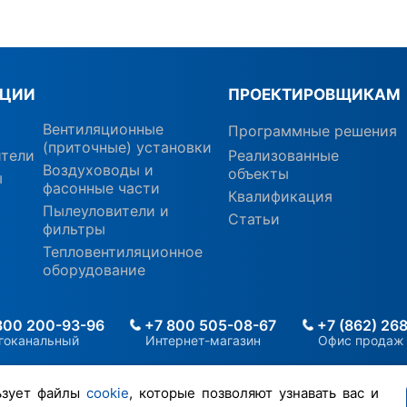
КЦИИ
ПРОЕКТИРОВЩИКАМ
Вентиляционные
Программные решения
(приточные) установки
ители
Реализованные
Воздуховоды и
объекты
ы
фасонные части
Квалификация
Пылеуловители и
Статьи
фильтры
Тепловентиляционное
оборудование
800 200-93-96
+7 800 505-08-67
+7 (862) 26
гоканальный
Интернет-магазин
Офис продаж
ьзует файлы
cookie
, которые позволяют узнавать вас и