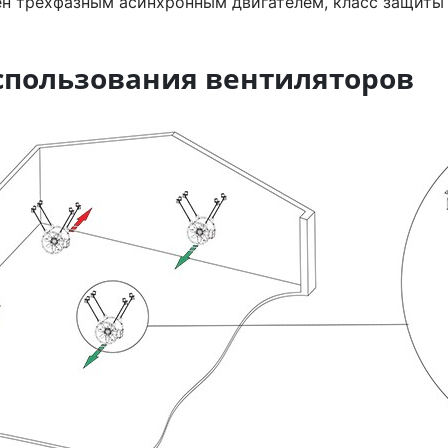
н трехфазным асинхронным двигателем, класс защиты 
спользования вентиляторов