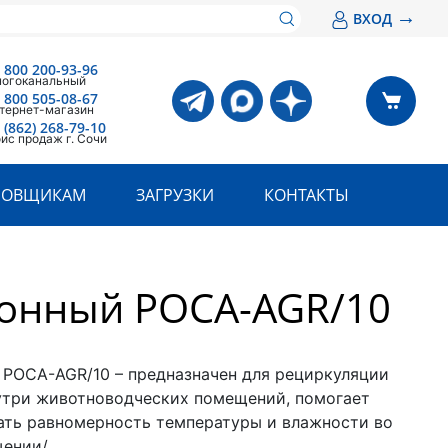
→
ВХОД
 800 200-93-96
огоканальный
 800 505-08-67
тернет-магазин
 (862) 268-79-10
ис продаж г. Сочи
РОВЩИКАМ
ЗАГРУЗКИ
КОНТАКТЫ
ионный РОСА-AGR/10
 РОСА-AGR/10 – предназначен для рециркуляции
утри животноводческих помещений, помогает
ть равномерность температуры и влажности во
щении/